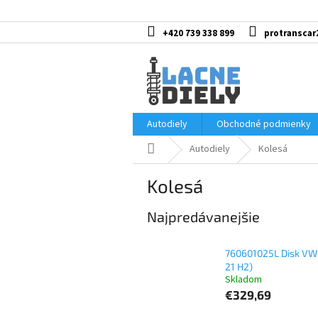
Prejsť
na
obsah
+420 739 338 899
protranscar
Autodiely
Obchodné podmienky
Domov
Autodiely
Kolesá
Kolesá
Najpredávanejšie
760601025L Disk VW
21 H2)
Skladom
€329,69