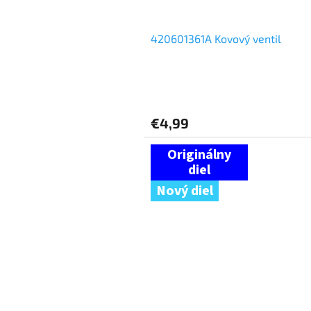
v
420601361A Kovový ventil
€4,99
Nový diel