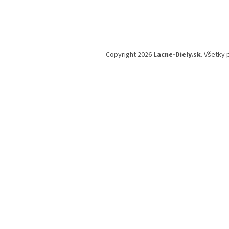
Z
á
Copyright 2026
Lacne-Diely.sk
. Všetky
p
ä
t
i
e