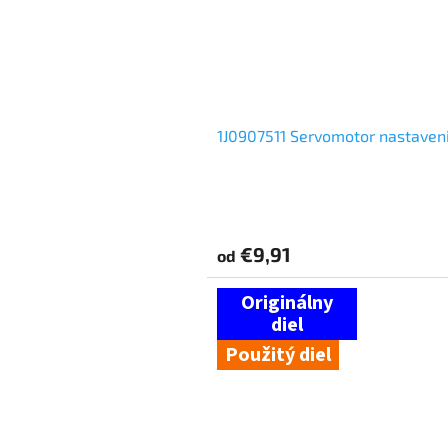
1J0907511 Servomotor nastaveni
€9,91
od
Použitý diel