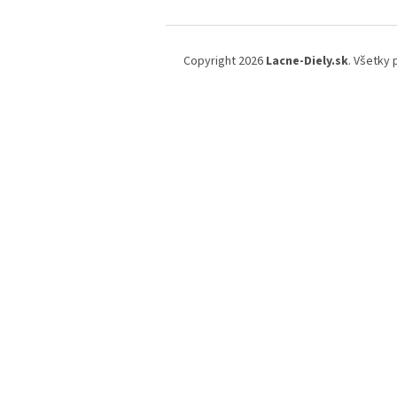
Z
á
Copyright 2026
Lacne-Diely.sk
. Všetky
p
ä
t
i
e