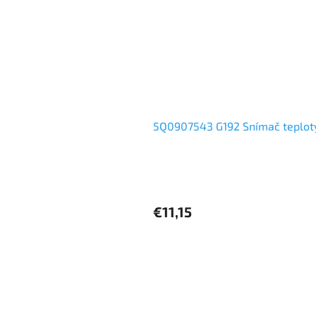
5Q0907543 G192 Snímač teplot
€11,15