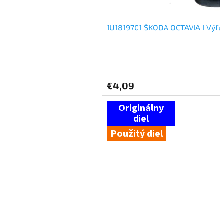
v
1U1819701 ŠKODA OCTAVIA I Výfu
€4,09
Použitý diel