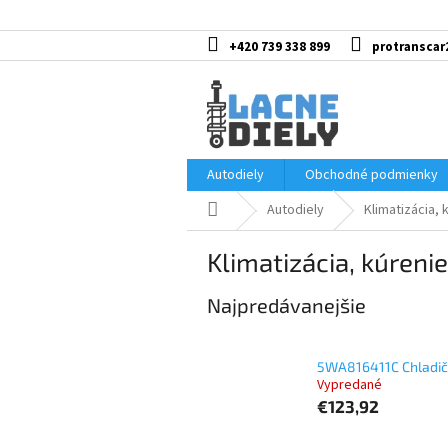
Prejsť
na
obsah
+420 739 338 899
protranscar
Autodiely
Obchodné podmienky
Domov
Autodiely
Klimatizácia, 
Klimatizácia, kúrenie
Najpredávanejšie
5WA816411C Chladič 
Vypredané
€123,92