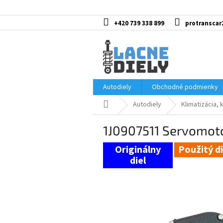
Prejsť
na
obsah
+420 739 338 899
protranscar
Autodiely
Obchodné podmienky
Domov
Autodiely
Klimatizácia, 
1J0907511 Servomoto
Použitý di