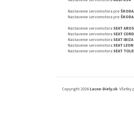
Nastavenie servomotora
AUDI RS4
Nastavenie servomotora pre
ŠKODA 
Nastavenie servomotora pre
ŠKODA
Nastavenie servomotora
SEAT AROS
Nastavenie servomotora
SEAT COR
Nastavenie servomotora
SEAT IBIZA
Nastavenie servomotora
SEAT LEON
Nastavenie servomotora
SEAT TOL
Z
á
Copyright 2026
Lacne-Diely.sk
. Všetky
p
ä
t
i
e