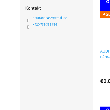
Kontakt
Pou
protranscar2
@
email.cz
+420 739 338 899
AUDI 
náhra
€0,