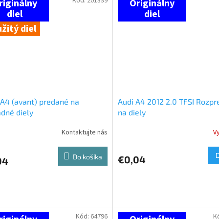
Kód:
201399
žitý diel
A4 (avant) predané na
Audi A4 2012 2.0 TFSI Rozp
dné diely
na diely
Kontaktujte nás
V
Do košíka
€0,04
04
Kód:
64796
K