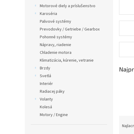
Motorové diely a príslušenstvo
Karoséria
Palivové systémy
Prevodovky / Getriebe / Gearbox
Pohonné systémy
Nápravy, riadenie
Chladenie motora
Klimatizácia, kúrenie, vetranie
Brzdy
Najpr
Svetlá
Interiér
Radiacej páky
Volanty
Kolesá
Motory / Engine
R
a
Najlac
d