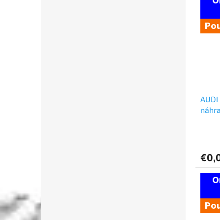
Pou
AUDI 
náhra
€0,
Pou