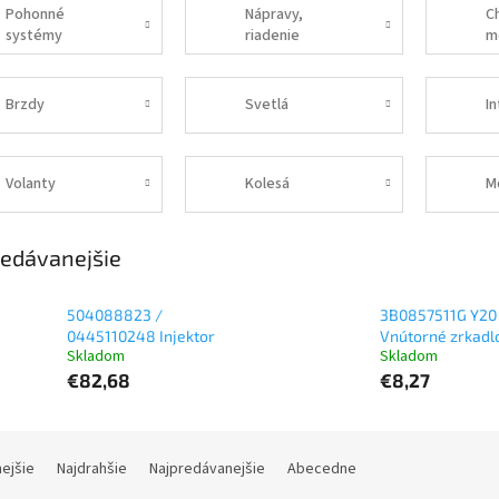
Pohonné
Nápravy,
C
systémy
riadenie
m
Brzdy
Svetlá
In
Volanty
Kolesá
M
edávanejšie
504088823 /
3B0857511G Y20
0445110248 Injektor
Vnútorné zrkadl
Skladom
Skladom
€82,68
€8,27
nejšie
Najdrahšie
Najpredávanejšie
Abecedne