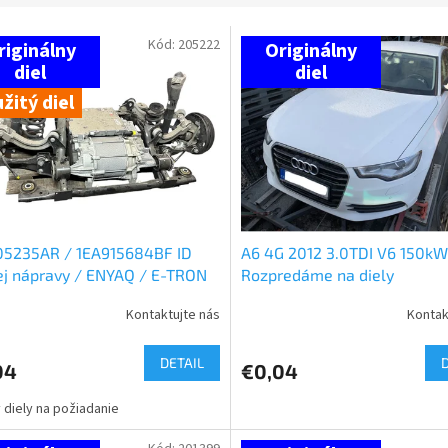
Kód:
205222
žitý diel
05235AR / 1EA915684BF ID
A6 4G 2012 3.0TDI V6 150kW
j nápravy / ENYAQ / E-TRON
Rozpredáme na diely
Kontaktujte nás
Kontak
DETAIL
04
€0,04
 diely na požiadanie