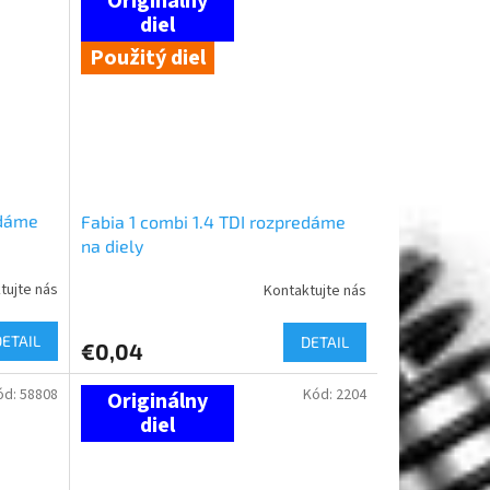
Použitý diel
edáme
Fabia 1 combi 1.4 TDI rozpredáme
na diely
tujte nás
Kontaktujte nás
DETAIL
DETAIL
€0,04
ód:
58808
Kód:
2204