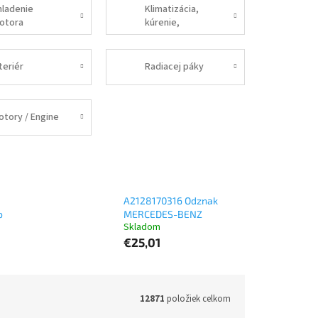
hladenie
Klimatizácia,
otora
kúrenie,
vetranie
teriér
Radiacej páky
otory / Engine
A2128170316 Odznak
o
MERCEDES-BENZ
Skladom
€25,01
12871
položiek celkom