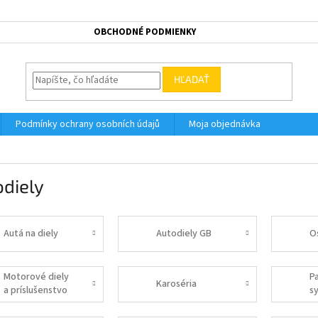
OBCHODNÉ PODMIENKY
HĽADAŤ
Podmínky ochrany osobních údajů
Moja objednávka
diely
Autá na diely
Autodiely GB
O
Motorové diely
P
Karoséria
a príslušenstvo
s