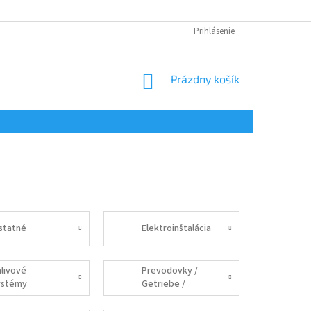
Prihlásenie
NÁKUPNÝ
Prázdny košík
KOŠÍK
statné
Elektroinštalácia
alivové
Prevodovky /
ystémy
Getriebe /
Gearbox