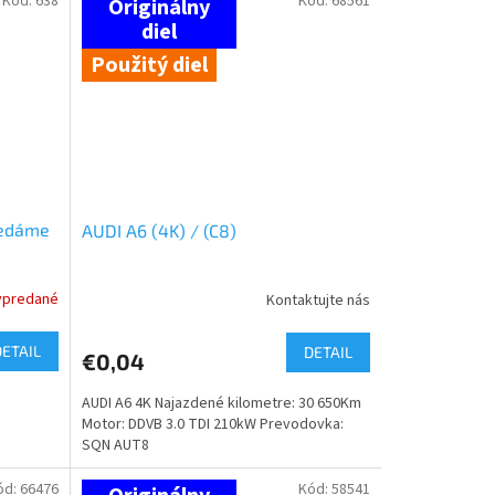
Kód:
638
Kód:
68561
Použitý diel
redáme
AUDI A6 (4K) / (C8)
ypredané
Kontaktujte nás
DETAIL
DETAIL
€0,04
AUDI A6 4K Najazdené kilometre: 30 650Km
Motor: DDVB 3.0 TDI 210kW Prevodovka:
SQN AUT8
ód:
66476
Kód:
58541