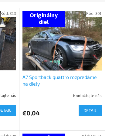
Kód:
313
Kód:
301
A7 Sportback quattro rozpredáme
na diely
tujte nás
Kontaktujte nás
DETAIL
DETAIL
€0,04