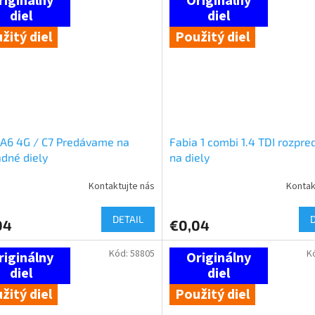
žitý diel
Použitý diel
A6 4G / C7 Predávame na
Fabia 1 combi 1.4 TDI rozpr
dné diely
na diely
Kontaktujte nás
Kontak
DETAIL
04
€0,04
Kód:
58805
K
žitý diel
Použitý diel