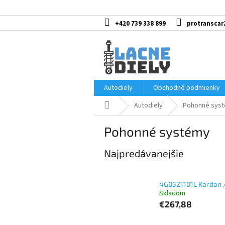
Prejsť
na
obsah
+420 739 338 899
protranscar
Autodiely
Obchodné podmienky
Domov
Autodiely
Pohonné sys
Pohonné systémy
Najpredávanejšie
4G0521101L Kardan /
Skladom
€267,88