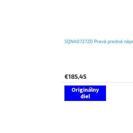
5QN407272D Pravá predná náp
€185,45