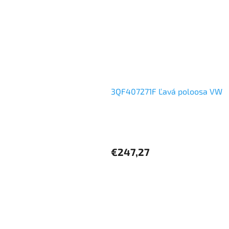
3QF407271F Ľavá poloosa VW
€247,27