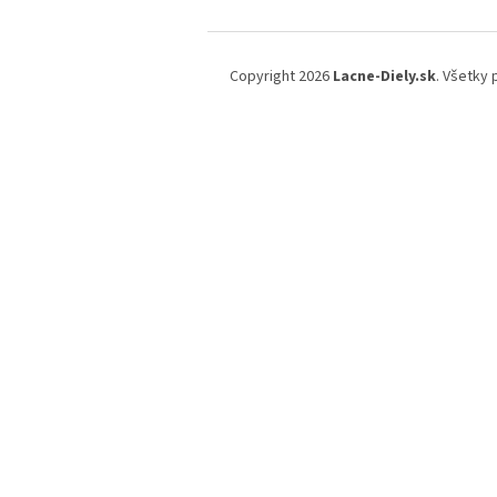
Z
á
Copyright 2026
Lacne-Diely.sk
. Všetky
p
ä
t
i
e