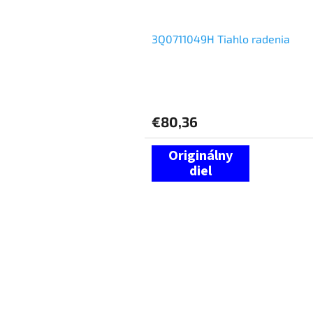
v
3Q0711049H Tiahlo radenia
€80,36