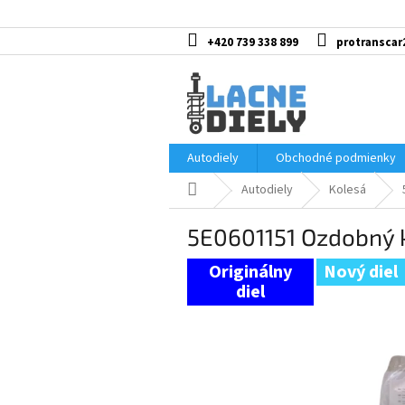
Prejsť
na
obsah
+420 739 338 899
protranscar
Autodiely
Obchodné podmienky
Domov
Autodiely
Kolesá
5E0601151 Ozdobný k
Nový diel