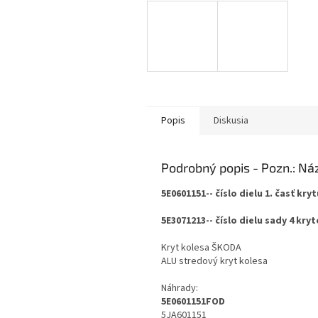
Popis
Diskusia
Podrobný popis
5E0601151-- číslo dielu 1. časť kryt
5E3071213-- číslo dielu sady 4 kry
Kryt kolesa ŠKODA
ALU stredový kryt kolesa
Náhrady:
5E0601151
FOD
5JA601151