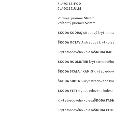
5JA601151
FOD
5JA601151
ULM
Vonkajší priemer
56 mm
Vnútorný priemer
52 mm
ŠKODA KODIAQ
stredový kryt koles
ŠKODA OCTAVIA
stredový kryt kole
Kryt stredového kolesa
ŠKODA RAPI
ŠKODA ROOMSTER
kryt stredového
ŠKODA SCALA / KAMIQ
kryt stredov
ŠKODA SUPERB
kryt stredového ko
ŠKODA YETI
kryt stredového kolesa
Kryt stredového kolesa
ŠKODA FABI
Kryt stredového kolesa
ŠKODA CITI