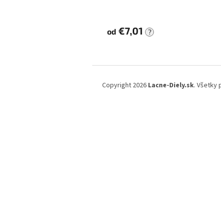
€7,01
od
?
Z
á
Copyright 2026
Lacne-Diely.sk
. Všetky
p
ä
t
i
e