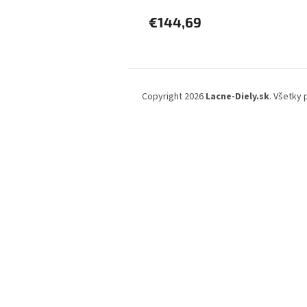
€144,69
Z
á
Copyright 2026
Lacne-Diely.sk
. Všetky
p
ä
t
i
e