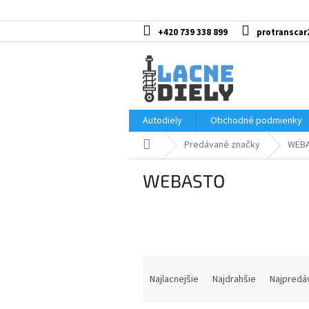
Prejsť
na
obsah
+420 739 338 899
protranscar
Autodiely
Obchodné podmienky
Domov
Predávané značky
WEB
WEBASTO
R
a
Najlacnejšie
Najdrahšie
Najpredá
d
e