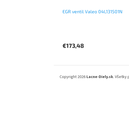
EGR ventil Valeo 04L131501N
€173,48
Z
á
Copyright 2026
Lacne-Diely.sk
. Všetky
p
ä
t
i
e