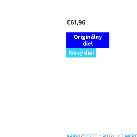
€61,96
Nový diel
A9108250500 / 90124143 MER