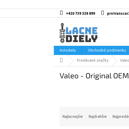
Prejsť
na
obsah
+420 739 338 899
protranscar
Autodiely
Obchodné podmienky
Domov
Predávané značky
Valeo
Valeo - Original OEM
R
a
Najlacnejšie
Najdrahšie
Najpredá
d
e