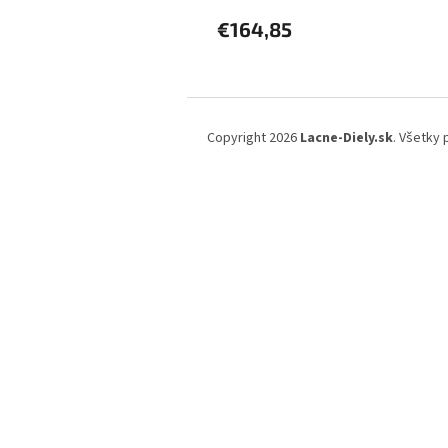
€164,85
Z
á
Copyright 2026
Lacne-Diely.sk
. Všetky
p
ä
t
i
e