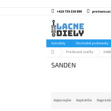
Prejsť
na
obsah
+420 739 338 899
protranscar
Autodiely
Obchodné podmienky
Domov
Predávané značky
SAN
SANDEN
R
a
Najlacnejšie
Najdrahšie
Najpredá
d
e