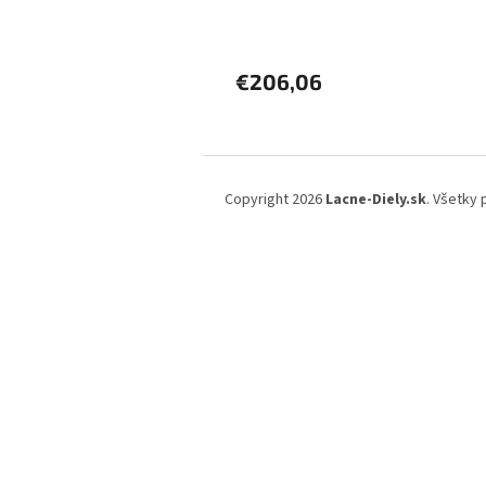
€206,06
Z
á
Copyright 2026
Lacne-Diely.sk
. Všetky
p
ä
t
i
e