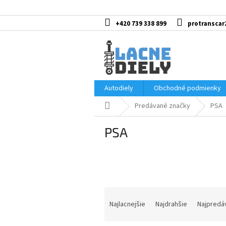
Prejsť
na
obsah
+420 739 338 899
protranscar
Autodiely
Obchodné podmienky
Domov
Predávané značky
PSA
PSA
R
a
Najlacnejšie
Najdrahšie
Najpredá
d
e