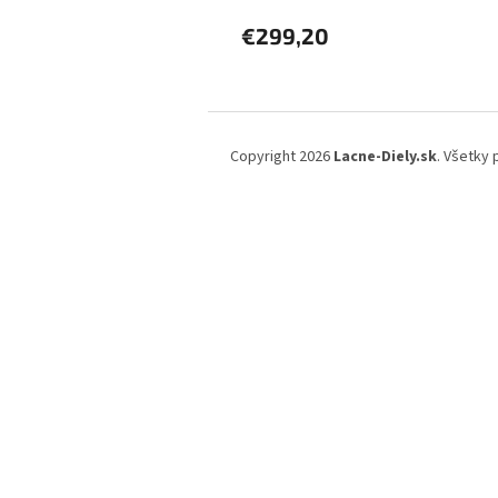
€299,20
Z
á
Copyright 2026
Lacne-Diely.sk
. Všetky
p
ä
t
i
e