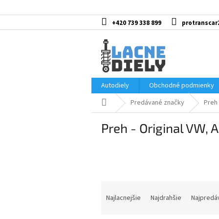
Prejsť
na
obsah
+420 739 338 899
protranscar
Autodiely
Obchodné podmienky
Domov
Predávané značky
Preh 
Preh - Original VW, 
R
a
Najlacnejšie
Najdrahšie
Najpredá
d
e