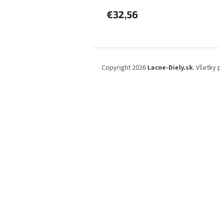
€32,56
Z
á
Copyright 2026
Lacne-Diely.sk
. Všetky
p
ä
t
i
e