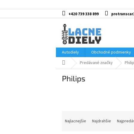
Prejsť
na
obsah
+420 739 338 899
protranscar
Autodiely
Obchodné podmienky
Domov
Predávané značky
Phili
Philips
R
a
Najlacnejšie
Najdrahšie
Najpredá
d
e