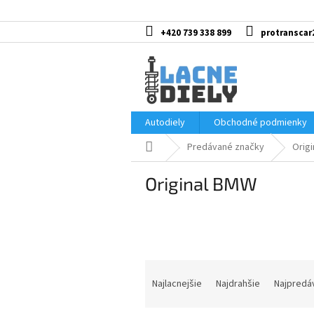
Prejsť
na
obsah
+420 739 338 899
protranscar
Autodiely
Obchodné podmienky
Domov
Predávané značky
Orig
Original BMW
R
a
Najlacnejšie
Najdrahšie
Najpredá
d
e