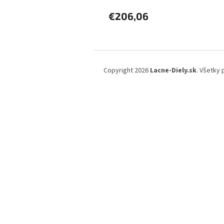
€206,06
Z
á
Copyright 2026
Lacne-Diely.sk
. Všetky
p
ä
t
i
e