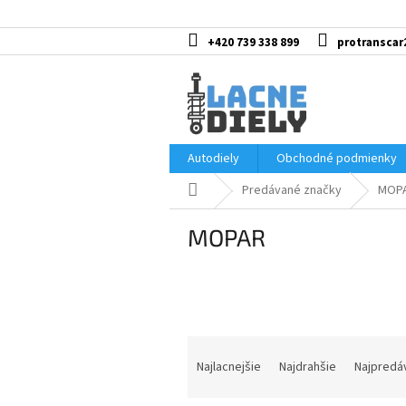
Prejsť
na
obsah
+420 739 338 899
protranscar
Autodiely
Obchodné podmienky
Domov
Predávané značky
MOP
MOPAR
R
a
Najlacnejšie
Najdrahšie
Najpredá
d
e