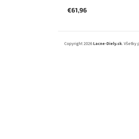
€61,96
Z
á
Copyright 2026
Lacne-Diely.sk
. Všetky
p
ä
t
i
e