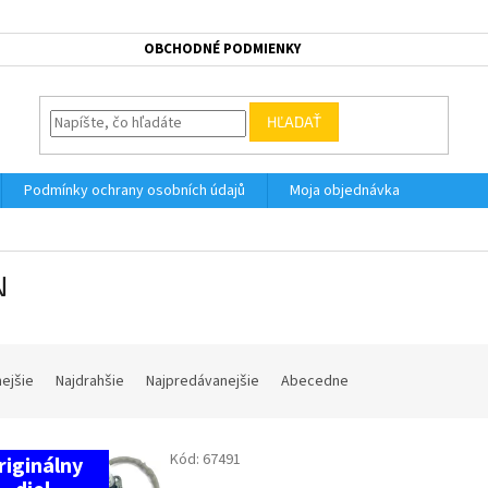
OBCHODNÉ PODMIENKY
HĽADAŤ
Podmínky ochrany osobních údajů
Moja objednávka
N
nejšie
Najdrahšie
Najpredávanejšie
Abecedne
Kód:
67491