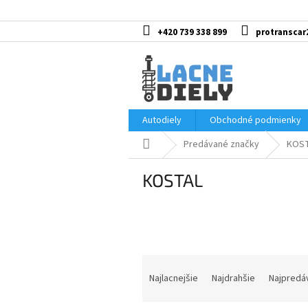
Prejsť
na
obsah
+420 739 338 899
protranscar
Autodiely
Obchodné podmienky
Domov
Predávané značky
KOS
KOSTAL
R
a
Najlacnejšie
Najdrahšie
Najpredá
d
e