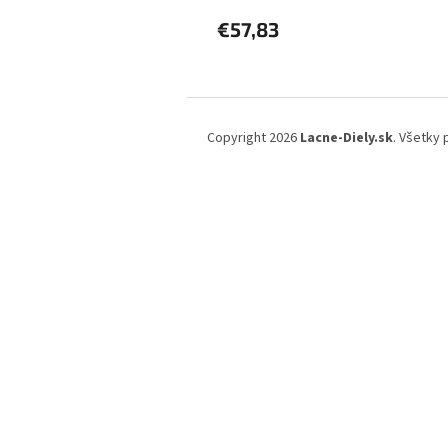
€57,83
Z
á
Copyright 2026
Lacne-Diely.sk
. Všetky
p
ä
t
i
e