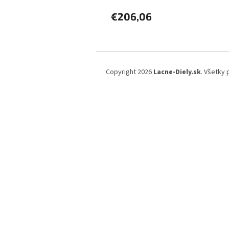
€206,06
Z
á
Copyright 2026
Lacne-Diely.sk
. Všetky
p
ä
t
i
e