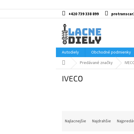
Prejsť
na
obsah
+420 739 338 899
protranscar
Autodiely
Obchodné podmienky
Domov
Predávané značky
IVEC
IVECO
R
a
Najlacnejšie
Najdrahšie
Najpredá
d
e