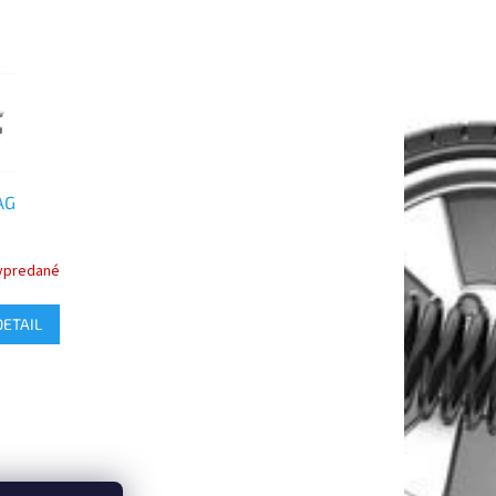
AG
ypredané
DETAIL