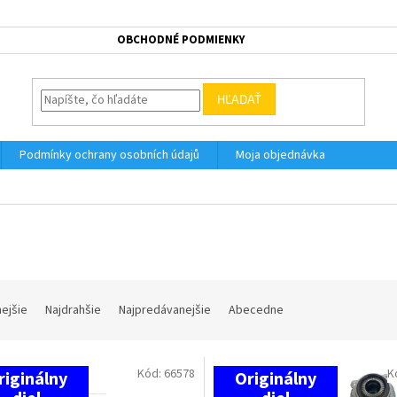
OBCHODNÉ PODMIENKY
HĽADAŤ
Podmínky ochrany osobních údajů
Moja objednávka
nejšie
Najdrahšie
Najpredávanejšie
Abecedne
Kód:
66578
K