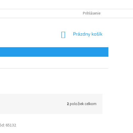
Prihlásenie
NÁKUPNÝ
Prázdny košík
KOŠÍK
2
položiek celkom
ód:
65132