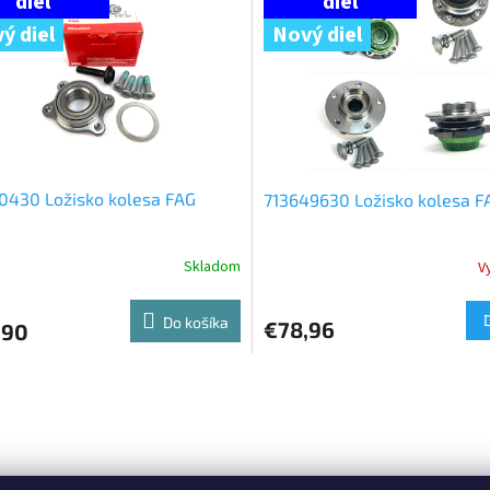
ý diel
Nový diel
0430 Ložisko kolesa FAG
713649630 Ložisko kolesa F
Skladom
V
Do košíka
€78,96
,90
O
v
l
á
d
a