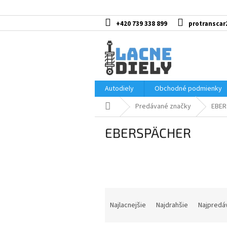
Prejsť
na
obsah
+420 739 338 899
protranscar
Autodiely
Obchodné podmienky
Domov
Predávané značky
EBER
EBERSPÄCHER
R
a
Najlacnejšie
Najdrahšie
Najpredá
d
e