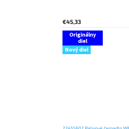
€45,33
Nový diel
22455602 Palivové čerpadlo 