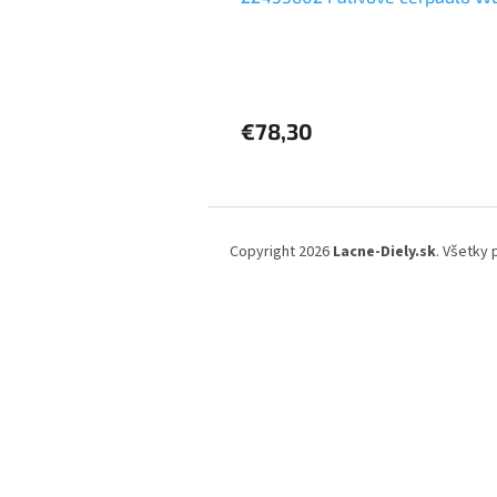
€78,30
Z
á
Copyright 2026
Lacne-Diely.sk
. Všetky
p
ä
t
i
e