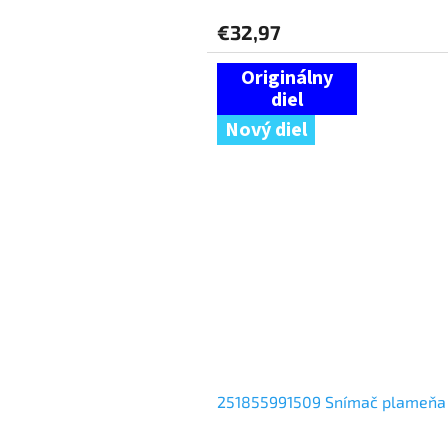
€32,97
Nový diel
251855991509 Snímač plameň