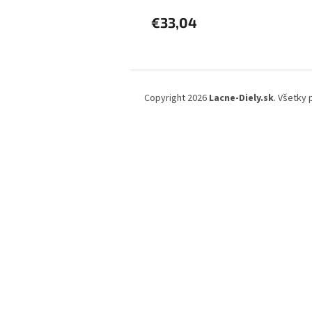
€33,04
Z
á
Copyright 2026
Lacne-Diely.sk
. Všetky
p
ä
t
i
e