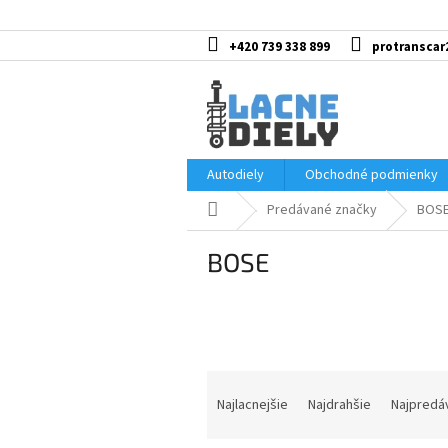
Prejsť
na
obsah
+420 739 338 899
protranscar
Autodiely
Obchodné podmienky
Domov
Predávané značky
BOS
BOSE
R
a
Najlacnejšie
Najdrahšie
Najpredá
d
e