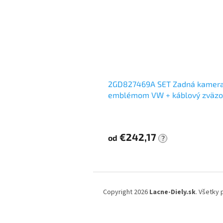
2GD827469A SET Zadná kamera
emblémom VW + káblový zväzo
€242,17
od
?
Z
á
Copyright 2026
Lacne-Diely.sk
. Všetky
p
ä
t