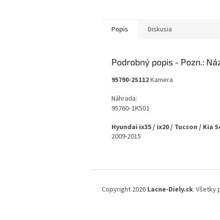
Popis
Diskusia
Podrobný popis
95790-2S112
Kamera
Náhrada:
95760-1K501
Hyundai ix35 / ix20 / Tucson / Kia 
2009-2015
Z
á
Copyright 2026
Lacne-Diely.sk
. Všetky
p
ä
t