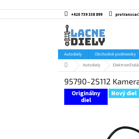
Prejsť
na
obsah
+420 739 338 899
protranscar
Autodiely
Obchodné podmienky
Domov
Autodiely
Elektroinštalá
95790-2S112 Kamera 
Nový diel