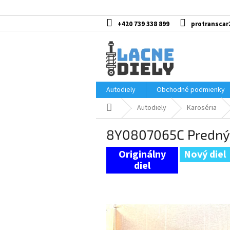
Prejsť
na
obsah
+420 739 338 899
protranscar
Autodiely
Obchodné podmienky
Domov
Autodiely
Karoséria
8Y0807065C Predný 
Nový diel