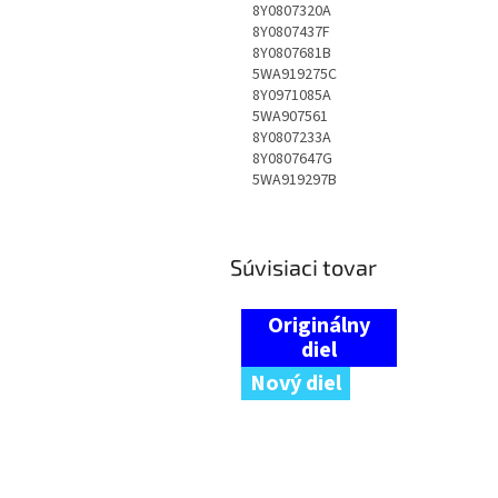
8Y0807320A
8Y0807437F
8Y0807681B
5WA919275C
8Y0971085A
5WA907561
8Y0807233A
8Y0807647G
5WA919297B
Súvisiaci tovar
Nový diel