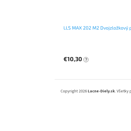
LLS MAX 202 M2 Dvojzložkový 
€10,30
?
Z
á
Copyright 2026
Lacne-Diely.sk
. Všetky
p
ä
t
i
e