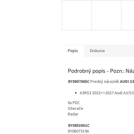
Popis
Diskusia
Podrobný popis
8Y0807065C
Predný nárazník
AUDI S
A3RS3 2022>>2027 Audi A3/S3/
6x PDC
Stierače
Radar
8Y0853651C
8Y0807319A