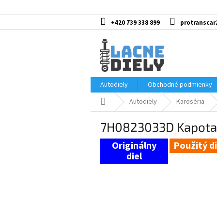
Prejsť
na
obsah
+420 739 338 899
protranscar
Autodiely
Obchodné podmienky
Domov
Autodiely
Karoséria
7H0823033D Kapota
Použitý di