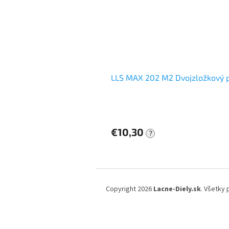
LLS MAX 202 M2 Dvojzložkový 
€10,30
?
Z
á
Copyright 2026
Lacne-Diely.sk
. Všetky
p
ä
t