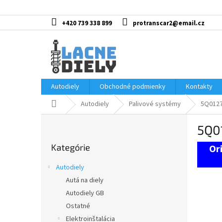
Prejsť
na
obsah
+420 739 338 899
protranscar2@email.cz
Autodiely
Obchodné podmienky
Kontakty
Domov
Autodiely
Palivové systémy
5Q01272
B
5Q01
o
Preskočiť
č
Kategórie
kategórie
n
ý
Autodiely
p
Autá na diely
a
Autodiely GB
n
e
Ostatné
l
Elektroinštalácia