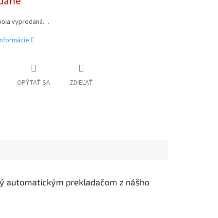
dané
bola vypredaná…
informácie
OPÝTAŤ SA
ZDIEĽAŤ