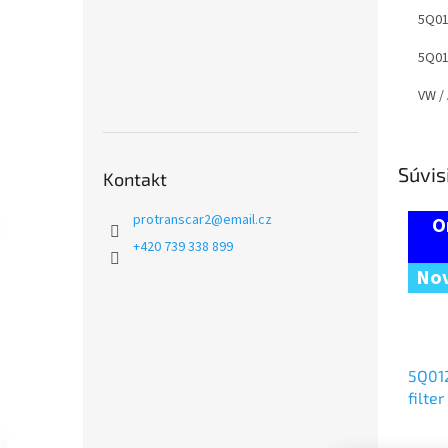
5Q01
5Q01
VW /
Súvis
Kontakt
protranscar2
@
email.cz
+420 739 338 899
Nov
5Q012
filter