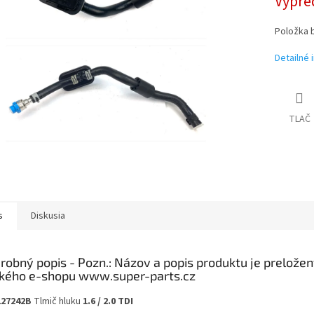
Vypre
Položka 
Detailné 
TLAČ
s
Diskusia
robný popis
127242B
Tlmič hluku
1.6 / 2.0 TDI