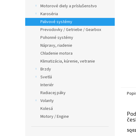
Motorové diely a príslušenstvo
Karoséria
Palivové systémy
Prevodovky / Getriebe / Gearbox
Pohonné systémy
Nápravy, riadenie
Chladenie motora
Klimatizácia, kúrenie, vetranie
Brzdy
Svetlá
Interiér
Radiacej páky
Popi
Volanty
Kolesá
Pod
Motory / Engine
5Q0