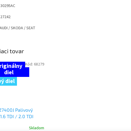
30295AC
27242
 AUDI / SKODA / SEAT
iaci tovar
Kód:
68279
ý diel
7400J Palivový
 1.6 TDI / 2.0 TDI
Skladom