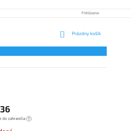
Prihlásenie
NÁKUPNÝ
Prázdny košík
KOŠÍK
,36
e do zahraničia
?
ová