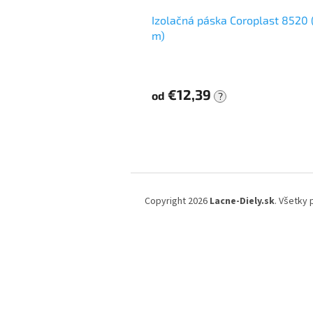
Izolačná páska Coroplast 8520
m)
€12,39
od
?
Z
á
Copyright 2026
Lacne-Diely.sk
. Všetky
p
ä
t
i
e