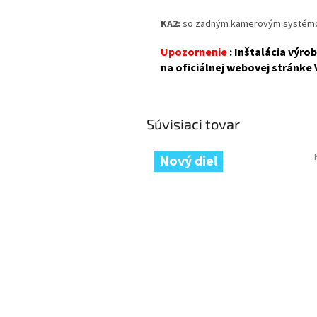
KA2:
so zadným kamerovým systé
Upozornenie
: Inštalácia výr
na oficiálnej webovej stránke
Súvisiaci tovar
Nový diel