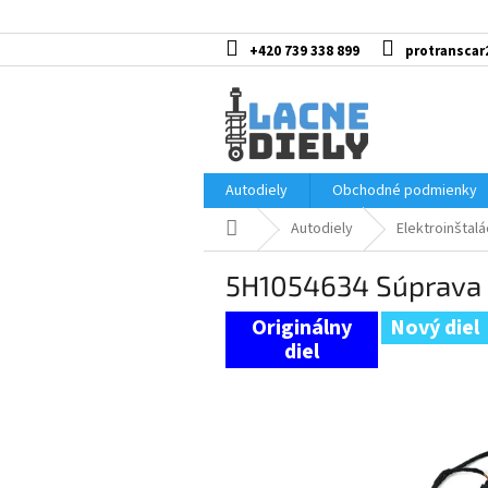
Prejsť
na
obsah
+420 739 338 899
protranscar
Autodiely
Obchodné podmienky
Domov
Autodiely
Elektroinštalá
5H1054634 Súprava z
Nový diel