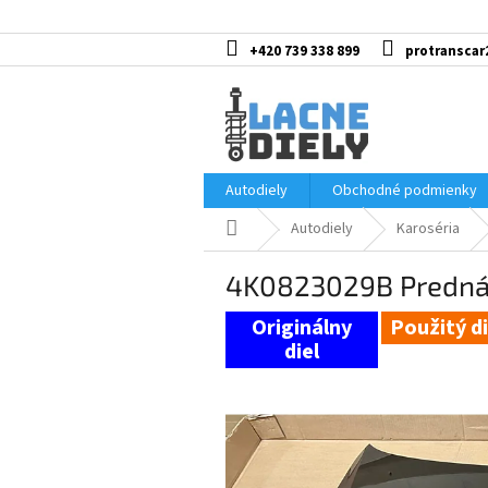
Prejsť
na
obsah
+420 739 338 899
protranscar
Autodiely
Obchodné podmienky
Domov
Autodiely
Karoséria
4K0823029B Predná 
Použitý di