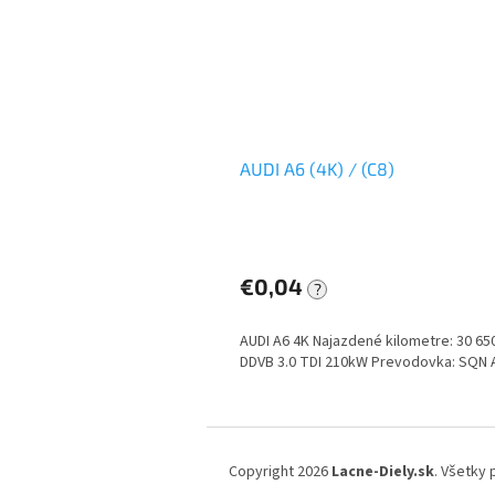
AUDI A6 (4K) / (C8)
€0,04
?
AUDI A6 4K Najazdené kilometre: 30 6
DDVB 3.0 TDI 210kW Prevodovka: SQN
Z
á
Copyright 2026
Lacne-Diely.sk
. Všetky
p