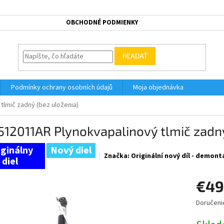
OBCHODNÉ PODMIENKY
HĽADAŤ
Podmínky ochrany osobních údajů
Moja objednávka
tlmič zadný (bez uloženia)
12011AR Plynokvapalinový tlmič zadný
Nový diel
Značka:
Originální nový díl - demont
€49
Doručeni
Jednotk
cena: