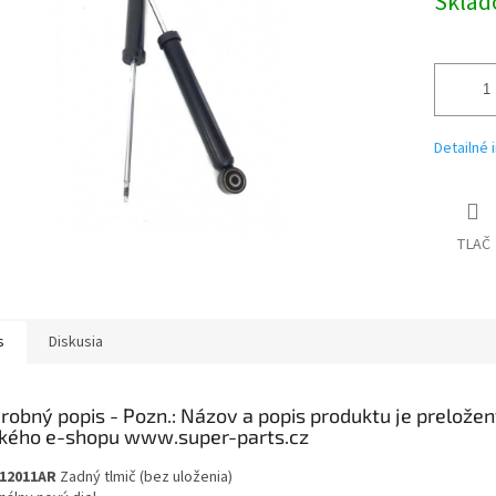
Skla
Detailné 
TLAČ
s
Diskusia
robný popis
12011AR
Zadný tlmič (bez uloženia)