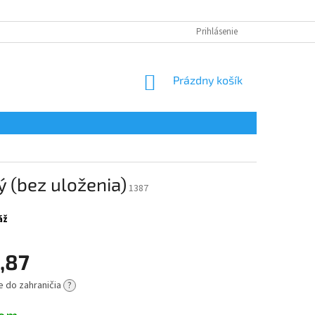
Prihlásenie
NÁKUPNÝ
Prázdny košík
KOŠÍK
 (bez uloženia)
1387
áž
,87
e do zahraničia
?
ová