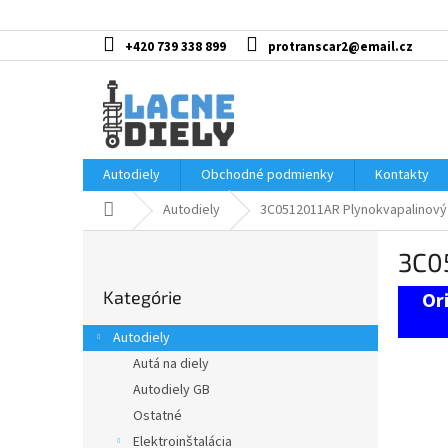
Prejsť
na
obsah
+420 739 338 899
protranscar2@email.cz
Autodiely
Obchodné podmienky
Kontakty
Domov
Autodiely
3C0512011AR Plynokvapalinový 
B
3C05
o
Preskočiť
č
Kategórie
kategórie
n
ý
Autodiely
p
Autá na diely
a
Autodiely GB
n
e
Ostatné
l
Elektroinštalácia