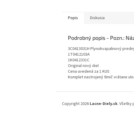
Popis
Diskusia
Podrobný popis
3C0413031H Plynokvapalinový predný
1T0412103A
1K0412331C
Original nový diel
Cena uvedená za 1 KUS
Komplet nastrojený tlmič vrátane ul
Z
á
Copyright 2026
Lacne-Diely.sk
. Všetky
p
ä
t
i