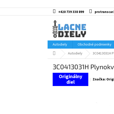
Prejsť
na
obsah
+420 739 338 899
protranscar
Autodiely
Obchodné podmienky
Domov
Autodiely
3C0413031H Pl
3C0413031H Plynokv
Značka:
Orig