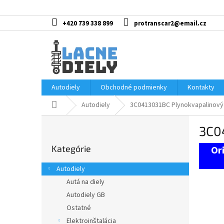
Prejsť
na
obsah
+420 739 338 899
protranscar2@email.cz
Autodiely
Obchodné podmienky
Kontakty
Domov
Autodiely
3C0413031BC Plynokvapalinový 
B
3C04
o
Preskočiť
č
Kategórie
kategórie
n
ý
Autodiely
p
Autá na diely
a
Autodiely GB
n
e
Ostatné
l
Elektroinštalácia