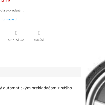
dané
bola vypredaná…
informácie
OPÝTAŤ SA
ZDIEĽAŤ