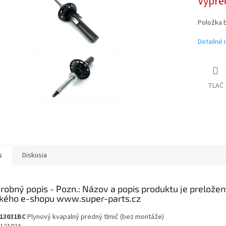
Vypre
Položka 
Detailné 
TLAČ
s
Diskusia
robný popis
13031BC
Plynový kvapalný predný tlmič (bez montáže)