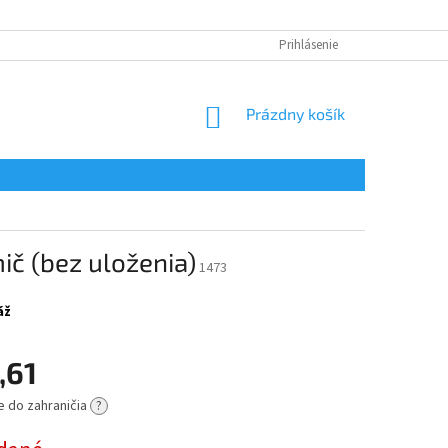
Prihlásenie
NÁKUPNÝ
Prázdny košík
KOŠÍK
č (bez uloženia)
1473
áž
,61
e do zahraničia
?
ová