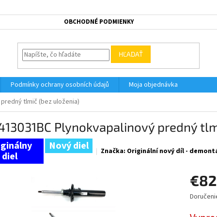
OBCHODNÉ PODMIENKY
HĽADAŤ
Podmínky ochrany osobních údajů
Moja objednávka
predný tlmič (bez uloženia)
13031BC Plynokvapalinový predný tlmi
Nový diel
Značka:
Originální nový díl - demont
€82
Doručeni
Jednotk
cena: