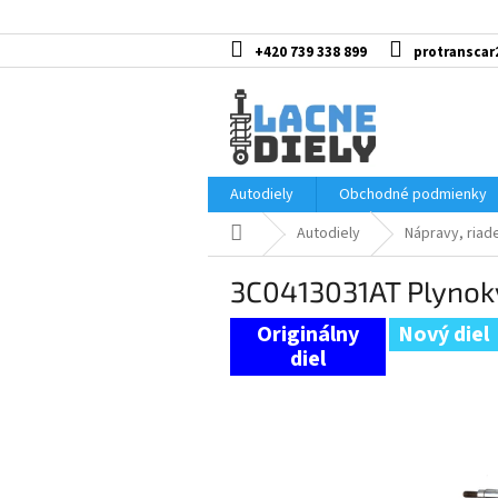
Prejsť
na
obsah
+420 739 338 899
protranscar
Autodiely
Obchodné podmienky
Domov
Autodiely
Nápravy, riad
3C0413031AT Plynokv
Nový diel