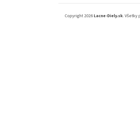
Z
á
Copyright 2026
Lacne-Diely.sk
. Všetky
p
ä
t
i
e