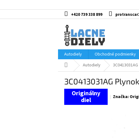
Prejsť
na
obsah
+420 739 338 899
protranscar
Autodiely
Obchodné podmienky
Domov
Autodiely
3C0413031AG 
3C0413031AG Plynok
Značka:
Orig