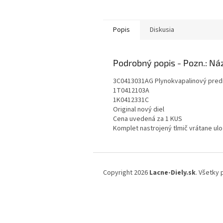
Popis
Diskusia
Podrobný popis
3C0413031AG Plynokvapalinový predn
1T0412103A
1K0412331C
Original nový diel
Cena uvedená za 1 KUS
Komplet nastrojený tlmič vrátane ul
Z
á
Copyright 2026
Lacne-Diely.sk
. Všetky
p
ä
t
i