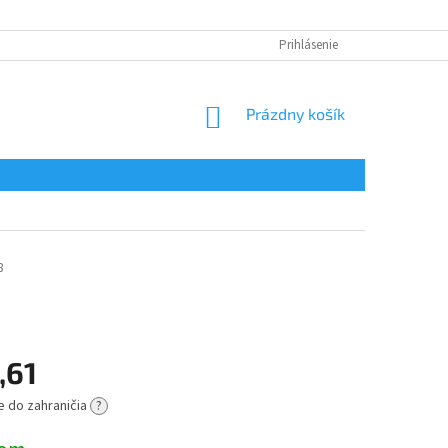
Prihlásenie
NÁKUPNÝ
Prázdny košík
KOŠÍK
8
,61
e do zahraničia
?
ová