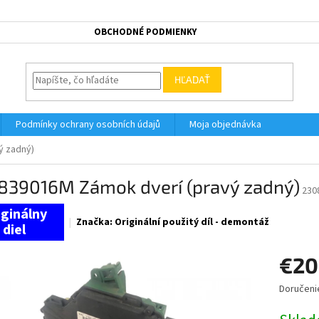
OBCHODNÉ PODMIENKY
HĽADAŤ
Podmínky ochrany osobních údajů
Moja objednávka
ý zadný)
839016M Zámok dverí (pravý zadný)
230
Značka:
Originální použitý díl - demontáž
€20
Doručeni
Jednotk
cena: