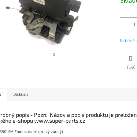
Skla
Detailné 
TLAČ
s
Diskusia
robný popis
39016M Zámok dverí (pravý zadný)