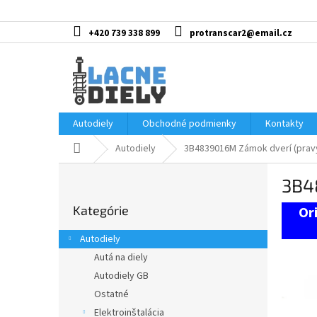
Prejsť
na
obsah
+420 739 338 899
protranscar2@email.cz
Autodiely
Obchodné podmienky
Kontakty
Domov
Autodiely
3B4839016M Zámok dverí (prav
B
3B4
o
Preskočiť
č
Kategórie
kategórie
n
ý
Autodiely
p
Autá na diely
a
Autodiely GB
n
e
Ostatné
l
Elektroinštalácia