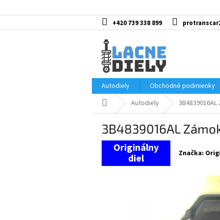
Prejsť
na
obsah
+420 739 338 899
protranscar
Autodiely
Obchodné podmienky
Domov
Autodiely
3B4839016AL 
3B4839016AL Zámok 
Značka:
Orig