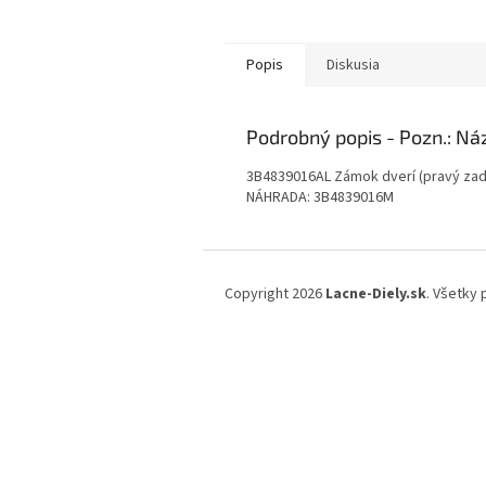
Popis
Diskusia
Podrobný popis
3B4839016AL Zámok dverí (pravý zad
NÁHRADA: 3B4839016M
Z
á
Copyright 2026
Lacne-Diely.sk
. Všetky
p
ä
t
i
e