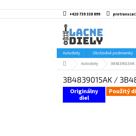
Prejsť
na
obsah
+420 739 338 899
protranscar
Autodiely
Obchodné podmienky
Domov
Autodiely
3B4839015AK /
3B4839015AK / 3B48
Použitý di