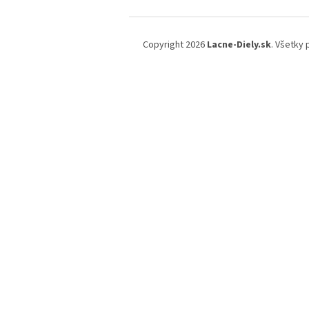
Z
á
Copyright 2026
Lacne-Diely.sk
. Všetky
p
ä
t
i
e