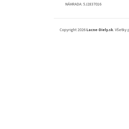
NÁHRADA: 5J2837016
Z
á
Copyright 2026
Lacne-Diely.sk
. Všetky
p
ä
t
i
e