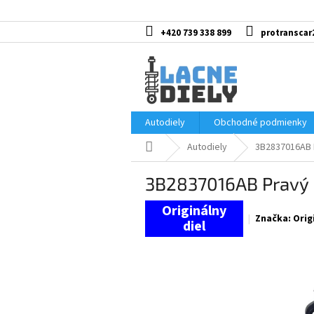
Prejsť
na
obsah
+420 739 338 899
protranscar
Autodiely
Obchodné podmienky
Domov
Autodiely
3B2837016AB
3B2837016AB Pravý
Značka:
Orig