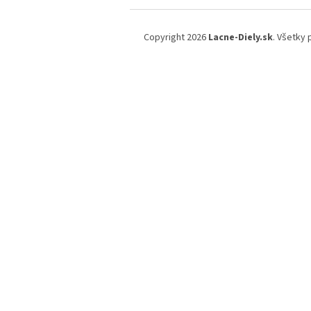
Z
á
Copyright 2026
Lacne-Diely.sk
. Všetky
p
ä
t
i
e