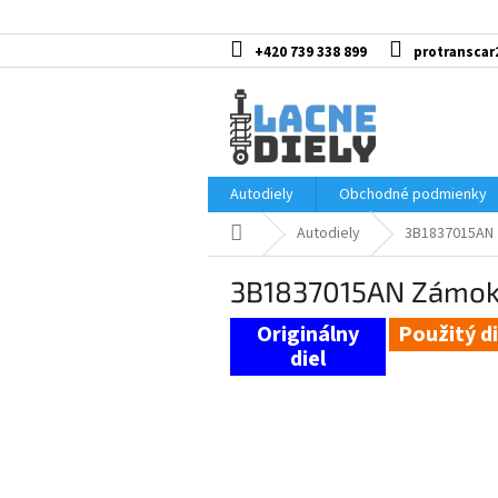
Prejsť
na
obsah
+420 739 338 899
protranscar
Autodiely
Obchodné podmienky
Domov
Autodiely
3B1837015AN 
3B1837015AN Zámok d
Použitý di