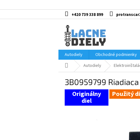
Prejsť
na
obsah
+420 739 338 899
protranscar
Autodiely
Obchodné podmienky
Domov
Autodiely
Elektroinštalá
3B0959799 Riadiaca
Použitý di