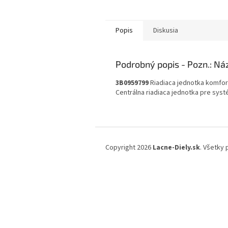
Popis
Diskusia
Podrobný popis
3B0959799
Riadiaca jednotka komfor
Centrálna riadiaca jednotka pre sys
Z
á
Copyright 2026
Lacne-Diely.sk
. Všetky
p
ä
t
i
e