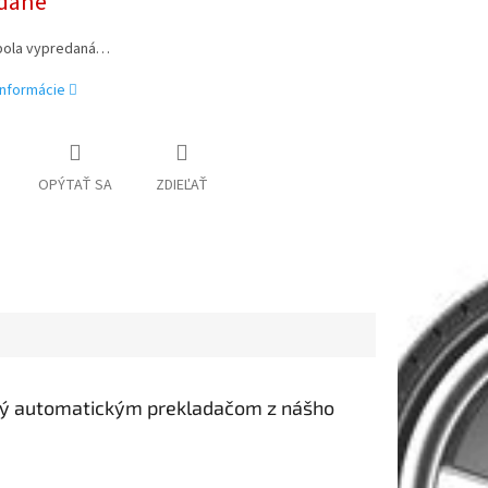
dané
bola vypredaná…
informácie
OPÝTAŤ SA
ZDIEĽAŤ