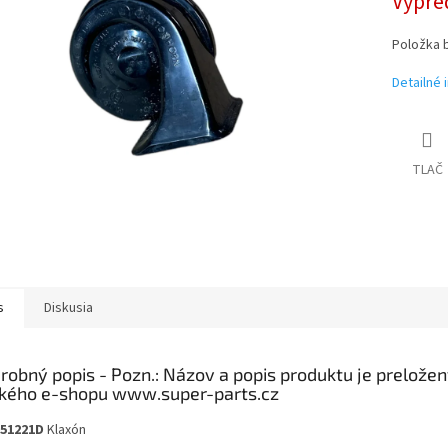
Vypre
Položka 
Detailné 
TLAČ
s
Diskusia
robný popis
951221D
Klaxón