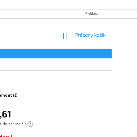
Prihlásenie
NÁKUPNÝ
Prázdny košík
KOŠÍK
 demontáž
,61
e do zahraničia
?
ová