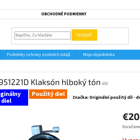
OBCHODNÉ PODMIENKY
HĽADAŤ
Podmínky ochrany osobních údajů
Moja objednávka
951221D Klaksón hlboký tón
495
Použitý diel
Značka:
Originální použitý díl -
€20
Doručeni
Jednotk
cena: