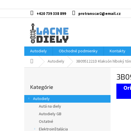
Prejsť
na
obsah
+420 739 338 899
protranscar2@email.cz
Autodiely
Obchodné podmienky
Kontakty
Domov
Autodiely
3B0951221D Klaksón hlboký tón
B
3B0
o
Preskočiť
č
Kategórie
kategórie
n
ý
Autodiely
p
Autá na diely
a
Autodiely GB
n
e
Ostatné
l
Elektroinštalácia