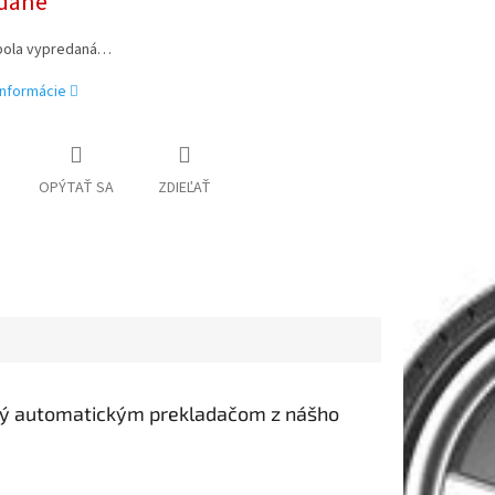
dané
bola vypredaná…
informácie
OPÝTAŤ SA
ZDIEĽAŤ