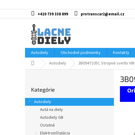
Prejsť
na
obsah
+420 739 338 899
protranscar2@email.cz
Autodiely
Obchodné podmienky
Kontakty
Domov
Autodiely
3B0947105C Stropné svetlo VW
B
3B0
o
Preskočiť
č
Kategórie
kategórie
n
ý
Autodiely
p
Autá na diely
a
Autodiely GB
n
e
Ostatné
l
Elektroinštalácia