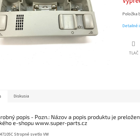
Vypre
Položka 
Detailné 
TLAČ
s
Diskusia
robný popis
47105C Stropné svetlo VW