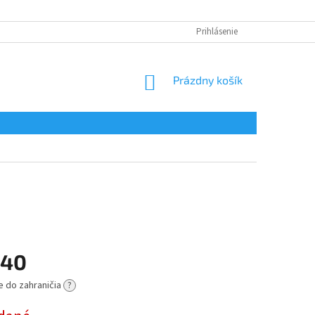
Prihlásenie
NÁKUPNÝ
Prázdny košík
KOŠÍK
,40
e do zahraničia
?
ová