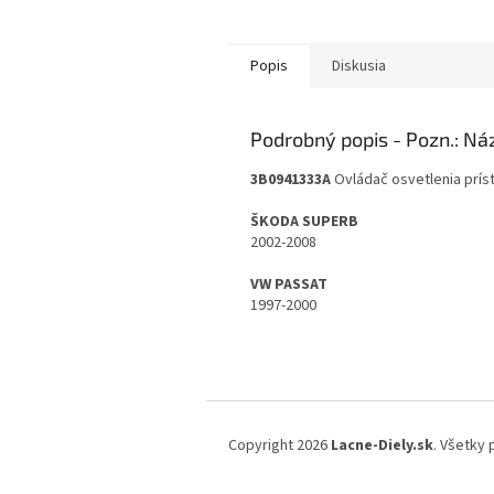
Popis
Diskusia
Podrobný popis
3B0941333A
Ovládač osvetlenia prís
ŠKODA SUPERB
2002-2008
VW PASSAT
1997-2000
Z
á
Copyright 2026
Lacne-Diely.sk
. Všetky
p
ä