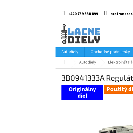
Prejsť
na
obsah
+420 739 338 899
protranscar
Autodiely
Obchodné podmienky
Domov
Autodiely
Elektroinštalá
3B0941333A Reguláto
Použitý di