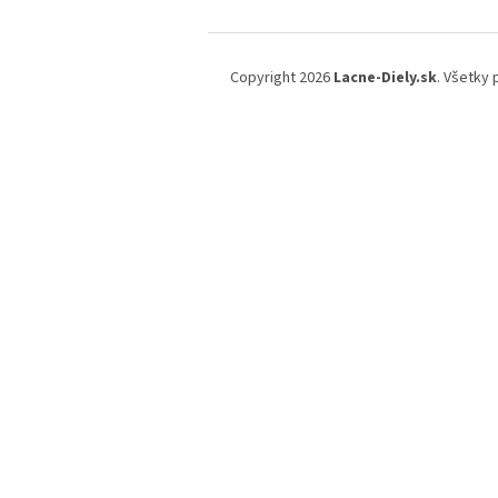
Z
á
Copyright 2026
Lacne-Diely.sk
. Všetky
p
ä
t
i
e