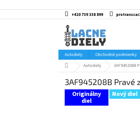
Prejsť
na
obsah
+420 739 338 899
protranscar
Autodiely
Obchodné podmienky
Domov
Autodiely
3AF945208B Pr
3AF945208B Pravé z
Nový diel