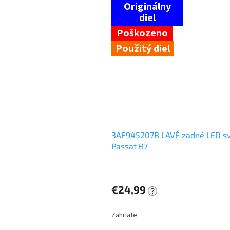
Použitý diel
3AF945207B ĽAVÉ zadné LED s
Passat B7
€24,99
?
Zahriate