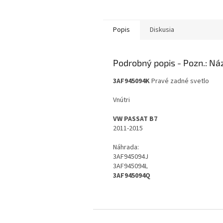
Popis
Diskusia
Podrobný popis
3AF945094K
Pravé
zadné svetlo
Vnútri
VW PASSAT B7
2011-2015
Náhrada:
3AF945094J
3AF945094L
3AF945094Q
Z