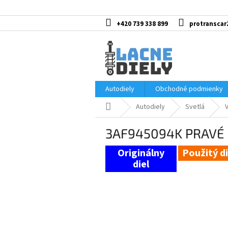
Prejsť
na
obsah
+420 739 338 899
protranscar
Autodiely
Obchodné podmienky
Domov
Autodiely
Svetlá
3AF945094K PRAVÉ z
Použitý di