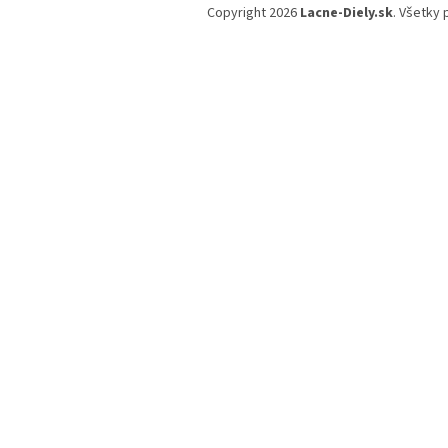
á
Copyright 2026
Lacne-Diely.sk
. Všetky
p
ä
t
i
e