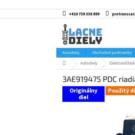
Prejsť
na
obsah
+420 739 338 899
protranscar
Autodiely
Obchodné podmienky
Domov
Autodiely
Elektroinštalá
3AE919475 PDC riadia
Použitý di