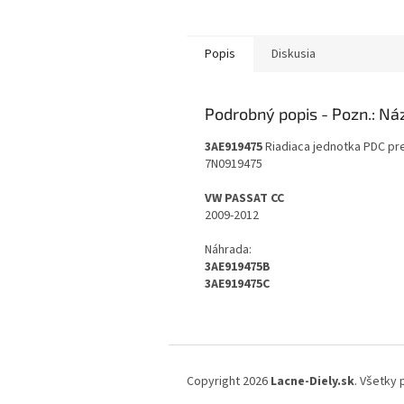
Popis
Diskusia
Podrobný popis
3AE919475
Riadiaca jednotka PDC pre
7N0919475
VW PASSAT CC
2009-2012
Náhrada:
3AE919475B
3AE919475C
Z
á
Copyright 2026
Lacne-Diely.sk
. Všetky
p