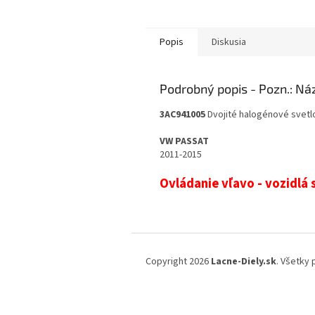
Popis
Diskusia
Podrobný popis
3AC941005
Dvojité halogénové svet
VW PASSAT
2011-2015
Ovládanie vľavo - vozidlá
Z
á
Copyright 2026
Lacne-Diely.sk
. Všetky
p
ä
t