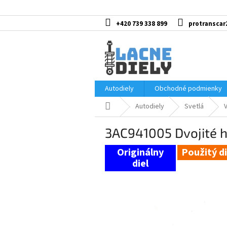
Prejsť
na
obsah
+420 739 338 899
protranscar
Autodiely
Obchodné podmienky
Domov
Autodiely
Svetlá
3AC941005 Dvojité 
Použitý di