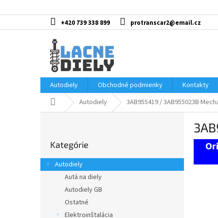
Prejsť
na
obsah
+420 739 338 899
protranscar2@email.cz
Autodiely
Obchodné podmienky
Kontakty
Domov
Autodiely
3AB955419 / 3AB955023B Mecha
B
3AB
o
Preskočiť
č
Kategórie
kategórie
n
ý
Autodiely
p
Autá na diely
a
Autodiely GB
n
e
Ostatné
l
Elektroinštalácia