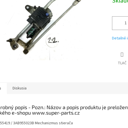
Skla
Detailné 
TLAČ
s
Diskusia
robný popis
55419 / 3AB955023B Mechanizmus stierača