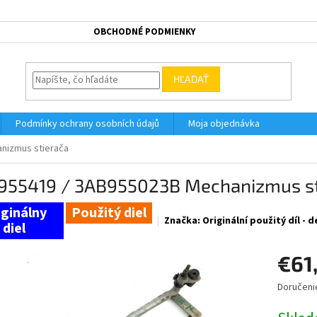
OBCHODNÉ PODMIENKY
HĽADAŤ
Podmínky ochrany osobních údajů
Moja objednávka
nizmus stierača
955419 / 3AB955023B Mechanizmus st
Použitý diel
Značka:
Originální použitý díl -
€61
Doručeni
Jednotk
cena: