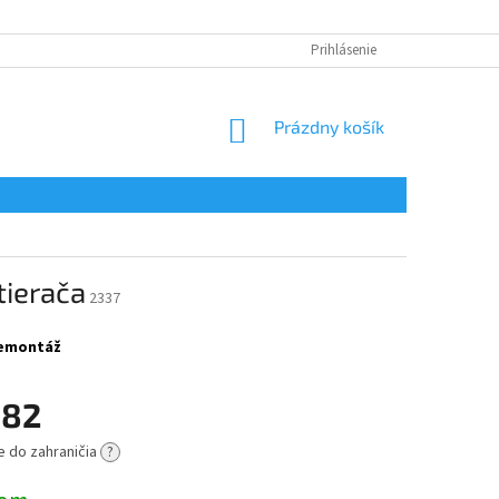
Prihlásenie
NÁKUPNÝ
Prázdny košík
KOŠÍK
ierača
2337
 demontáž
,82
e do zahraničia
?
ová