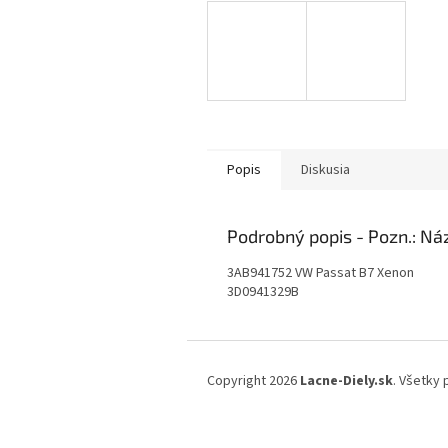
Popis
Diskusia
Podrobný popis
3AB941752 VW Passat B7 Xenon
3D0941329B
Z
á
Copyright 2026
Lacne-Diely.sk
. Všetky
p
ä
t