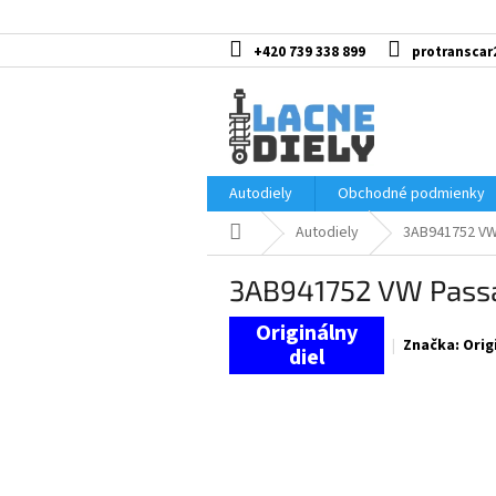
Prejsť
na
obsah
+420 739 338 899
protranscar
Autodiely
Obchodné podmienky
Domov
Autodiely
3AB941752 VW
3AB941752 VW Pass
Značka:
Orig