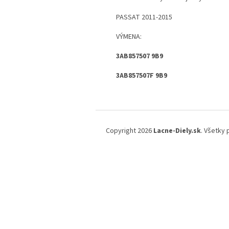
PASSAT 2011-2015
VÝMENA:
3AB857507 9B9
3AB857507F 9B9
Z
á
Copyright 2026
Lacne-Diely.sk
. Všetky
p
ä
t
i
e