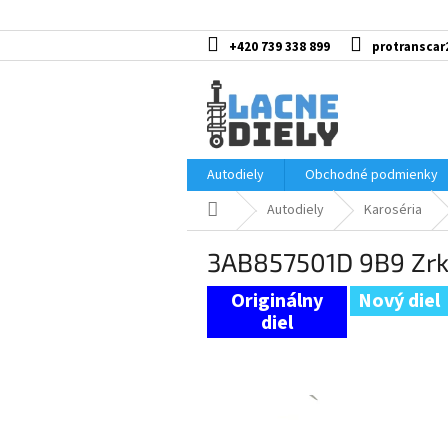
Prejsť
na
obsah
+420 739 338 899
protranscar
Autodiely
Obchodné podmienky
Domov
Autodiely
Karoséria
3AB857501D 9B9 Zrk
Nový diel