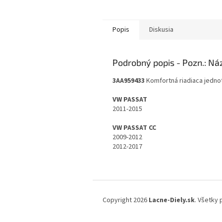
Popis
Diskusia
Podrobný popis
3AA959433
Komfortná riadiaca jedno
VW PASSAT
2011-2015
VW PASSAT CC
2009-2012
2012-2017
Z
á
Copyright 2026
Lacne-Diely.sk
. Všetky
p
ä