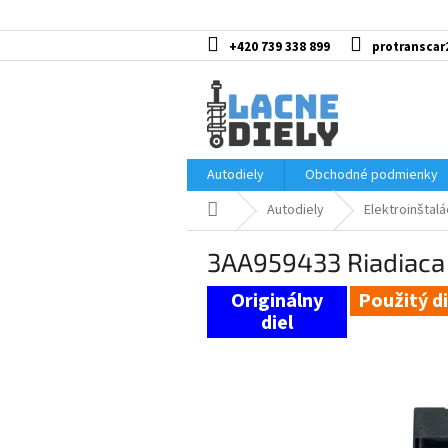
Prejsť
na
obsah
+420 739 338 899
protranscar
Autodiely
Obchodné podmienky
Domov
Autodiely
Elektroinštalá
3AA959433 Riadiaca
Použitý di