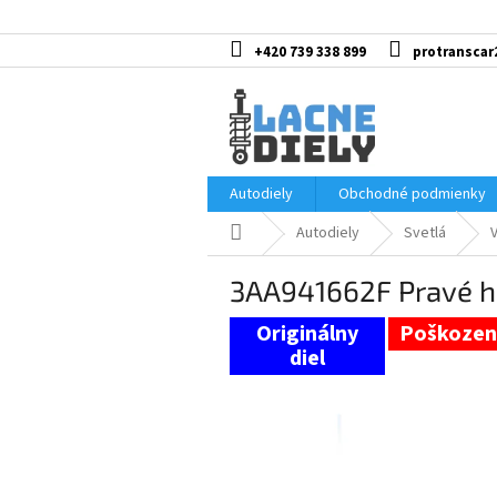
Prejsť
na
obsah
+420 739 338 899
protranscar
Autodiely
Obchodné podmienky
Domov
Autodiely
Svetlá
3AA941662F Pravé h