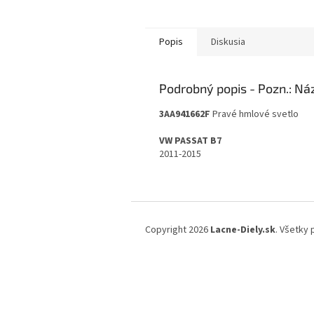
Popis
Diskusia
Podrobný popis
3AA941662F
Pravé hmlové svetlo
VW PASSAT B7
2011-2015
Z
á
Copyright 2026
Lacne-Diely.sk
. Všetky
p
ä
t
i
e